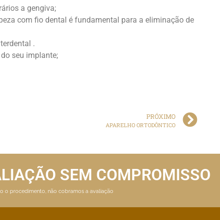
rios a gengiva;
impeza com fio dental é fundamental para a eliminação de
terdental .
 do seu implante;
PRÓXIMO
APARELHO ORTODÔNTICO
ALIAÇÃO SEM COMPROMISSO
ito o procedimento, não cobramos a avaliação