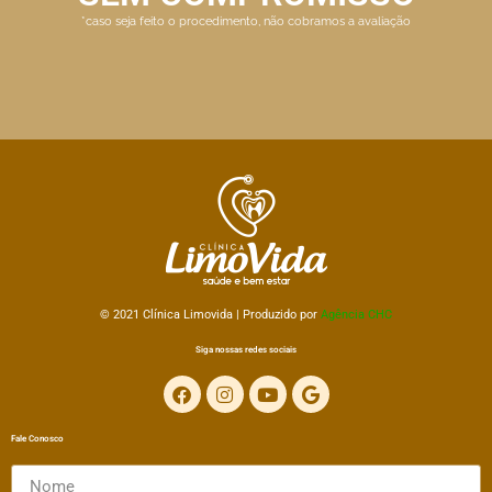
*caso seja feito o procedimento, não cobramos a avaliação
© 2021 Clínica
Limovida | Produzido por
Agência CHC
Siga nossas redes sociais
Fale Conosco