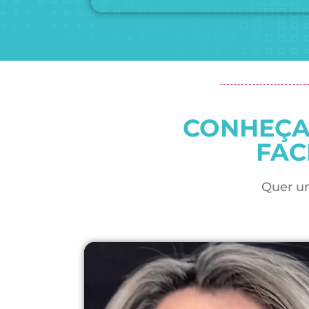
CONHEÇA
FAC
Quer um