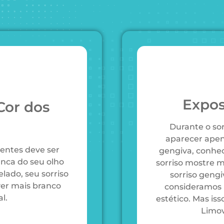
Expos
Cor dos
Durante o so
aparecer apen
entes deve ser
gengiva, conhec
anca do seu olho
sorriso mostre 
elado, seu sorriso
sorriso gengi
ver mais branco
consideramos 
al.
estético. Mas is
Limov