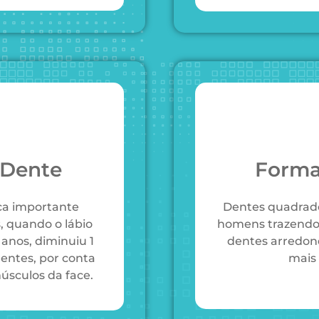
 Dente
Forma
ica importante
Dentes quadrado
, quando o lábio
homens trazendo 
 anos, diminuiu 1
dentes arredon
dentes, por conta
mais
úsculos da face.