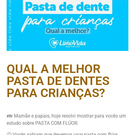
QUAL A MELHOR
PASTA DE DENTES
PARA CRIANÇAS?
👪 Mamãe e papais, hoje resolvi mostrar para vocês um
estudo sobre PASTA COM FLÚOR.
🤔 Vocês sabiam que devemos usar pasta com flúor